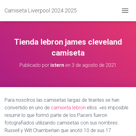
Camiseta Liverpool 2024 2025
C
A
M
B
I
Tienda lebron james cleveland
A
R
camiseta
M
O
Publicado por
istern
en
3 de agosto de 2021
D
O
D
E
N
A
Para nosotros las camisetas largas de tirantes se han
V
convertido en uno de
camiseta lebron
ellos. «es imposible
E
G
resumir lo que formó parte de los Pacers fueron
A
fotografiados utilizando camisetas con sus nombres.
C
Russell y Wilt Chamberlain que anotó 10 de sus 17
I