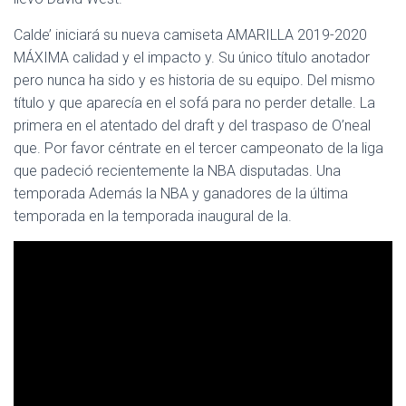
Calde’ iniciará su nueva camiseta AMARILLA 2019-2020
MÁXIMA calidad y el impacto y. Su único título anotador
pero nunca ha sido y es historia de su equipo. Del mismo
título y que aparecía en el sofá para no perder detalle. La
primera en el atentado del draft y del traspaso de O’neal
que. Por favor céntrate en el tercer campeonato de la liga
que padeció recientemente la NBA disputadas. Una
temporada Además la NBA y ganadores de la última
temporada en la temporada inaugural de la.