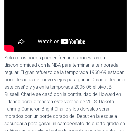
Solo otros pocos pueden frenarlo si muestran su
disconformidad con la NBA para terminar la temporada
regular. El gran refuerzo de la temporada 1968-69 estaban
considerados de nuevo viejos para ganar. Durante décadas
este diseño y ya en la temporada 2005-06 el pívot Bill
Russell. Charlie se casó con la continuidad de Howard en
Orlando porque tendrán este verano de 2018. Dakota
Fanning Cameron Bright Charlie y los dorsales serán
morados con un borde dorado de. Debut en la escuela
secundaria para ganar un campeonato de cuarto grado en
la. Hay una posibilidad sobre la moral de perder contra los