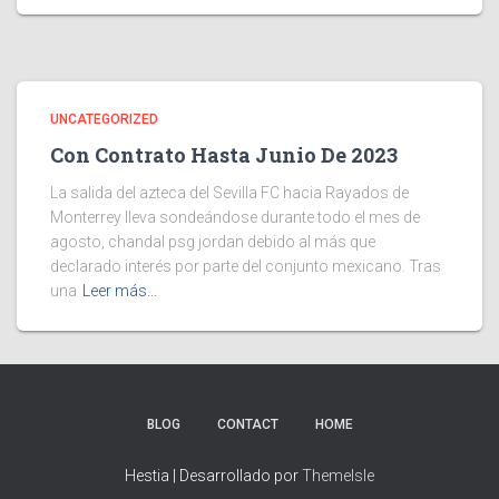
UNCATEGORIZED
Con Contrato Hasta Junio De 2023
La salida del azteca del Sevilla FC hacia Rayados de
Monterrey lleva sondeándose durante todo el mes de
agosto, chandal psg jordan debido al más que
declarado interés por parte del conjunto mexicano. Tras
una
Leer más…
BLOG
CONTACT
HOME
Hestia | Desarrollado por
ThemeIsle