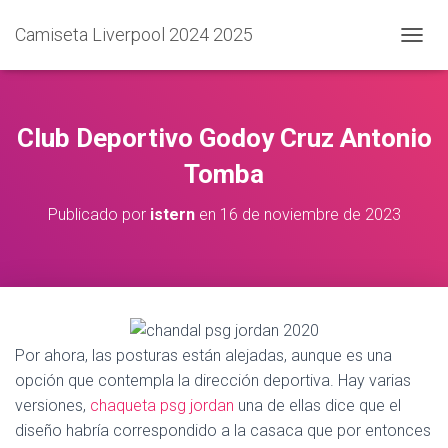
Camiseta Liverpool 2024 2025
C
A
M
B
I
Club Deportivo Godoy Cruz Antonio
A
R
Tomba
M
O
Publicado por
istern
en
16 de noviembre de 2023
D
O
D
E
N
A
V
Por ahora, las posturas están alejadas, aunque es una
E
G
opción que contempla la dirección deportiva. Hay varias
A
versiones,
chaqueta psg jordan
una de ellas dice que el
C
diseño habría correspondido a la casaca que por entonces
I