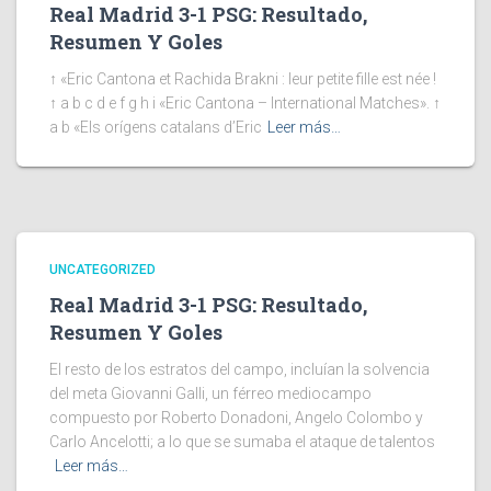
Real Madrid 3-1 PSG: Resultado,
Resumen Y Goles
↑ «Eric Cantona et Rachida Brakni : leur petite fille est née !
↑ a b c d e f g h i «Eric Cantona – International Matches». ↑
a b «Els orígens catalans d’Eric
Leer más…
UNCATEGORIZED
Real Madrid 3-1 PSG: Resultado,
Resumen Y Goles
El resto de los estratos del campo, incluían la solvencia
del meta Giovanni Galli, un férreo mediocampo
compuesto por Roberto Donadoni, Angelo Colombo y
Carlo Ancelotti; a lo que se sumaba el ataque de talentos
Leer más…