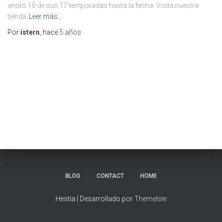
anotó 10 de sus 17 temporadas hasta la fecha. Visita nuestra
tienda
Leer más…
Por
istern
, hace
5 años
BLOG
CONTACT
HOME
Hestia | Desarrollado por
ThemeIsle