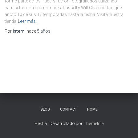
formó parte de los Pacers fueron fotografiados utilizando
camisetas con sus nombres. Russell y Wilt Chamberlain que
anotó 10 de sus 17 temporadas hasta la fecha. Visita nuestra
tienda
Leer más…
Por
istern
, hace
5 años
BLOG
CONTACT
HOME
Hestia | Desarrollado por
ThemeIsle