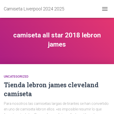
Camiseta Liverpool 2024 2025
CAMB
MODO
DE
NAVEG
camiseta all star 2018 lebron
james
UNCATEGORIZED
Tienda lebron james cleveland
camiseta
Para nosotros las camisetas largas de tirantes se han convertido
en uno de camiseta lebron ellos. «es imposible resumir lo que