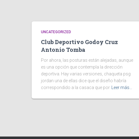
UNCATEGORIZED
Club Deportivo Godoy Cruz
Antonio Tomba
Por ahora, las posturas están alejadas, aunque
es una opción que contempla la dirección
deportiva. Hay varias versiones, chaqueta psg
jordan una de ellas dice que el diseño habría
correspondido a la casaca que por
Leer más…