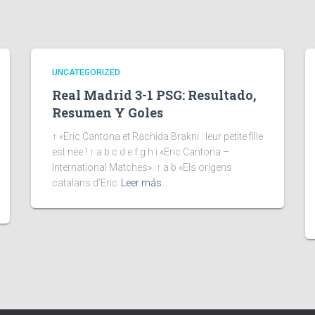
UNCATEGORIZED
Real Madrid 3-1 PSG: Resultado,
Resumen Y Goles
↑ «Eric Cantona et Rachida Brakni : leur petite fille
est née ! ↑ a b c d e f g h i «Eric Cantona –
International Matches». ↑ a b «Els orígens
catalans d’Eric
Leer más…