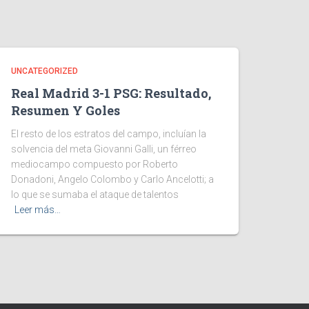
UNCATEGORIZED
Real Madrid 3-1 PSG: Resultado,
Resumen Y Goles
El resto de los estratos del campo, incluían la
solvencia del meta Giovanni Galli, un férreo
mediocampo compuesto por Roberto
Donadoni, Angelo Colombo y Carlo Ancelotti; a
lo que se sumaba el ataque de talentos
Leer más…