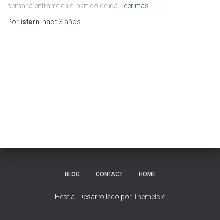
semana entrante en el partido de ida
Leer más…
Por
istern
, hace
3 años
BLOG
CONTACT
HOME
Hestia | Desarrollado por
ThemeIsle