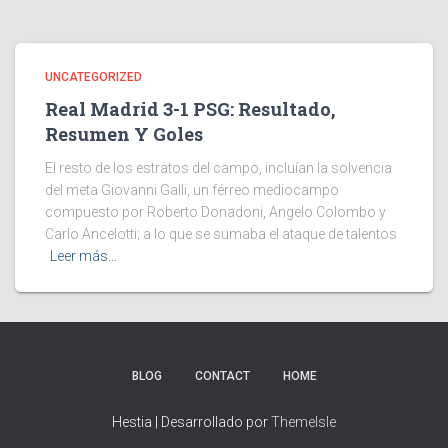
UNCATEGORIZED
Real Madrid 3-1 PSG: Resultado,
Resumen Y Goles
El resto de los estratos del campo, incluían la solvencia
del meta Giovanni Galli, un férreo mediocampo
compuesto por Roberto Donadoni, Angelo Colombo y
Carlo Ancelotti; a lo que se sumaba el ataque de talentos
Leer más…
BLOG
CONTACT
HOME
Hestia | Desarrollado por
ThemeIsle