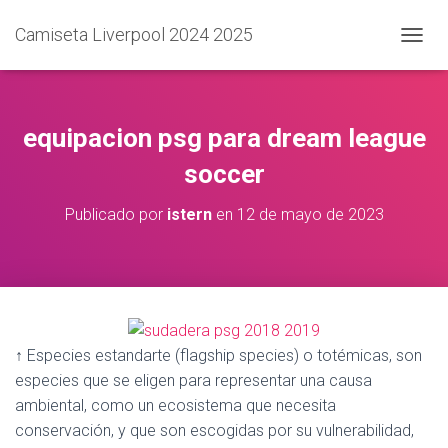
Camiseta Liverpool 2024 2025
C
A
M
B
I
equipacion psg para dream league
A
R
soccer
M
O
Publicado por
istern
en
12 de mayo de 2023
D
O
D
E
N
A
V
↑ Especies estandarte (flagship species) o totémicas, son
E
G
especies que se eligen para representar una causa
A
ambiental, como un ecosistema que necesita
C
conservación, y que son escogidas por su vulnerabilidad,
I