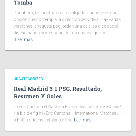
Tomba
Por ahora, las posturas están alejadas, aunque es una
opción que contempla la dirección deportiva. Hay varias
versiones, chaqueta psg jordan una de ellas dice que el
diseño habría correspondido a la casaca que por
Leer más…
UNCATEGORIZED
Real Madrid 3-1 PSG: Resultado,
Resumen Y Goles
↑ «Eric Cantona et Rachida Brakni : leur petite fille est née !
↑ a b c d e f g h i «Eric Cantona – International Matches». ↑
a b «Els orígens catalans d’Eric
Leer más…