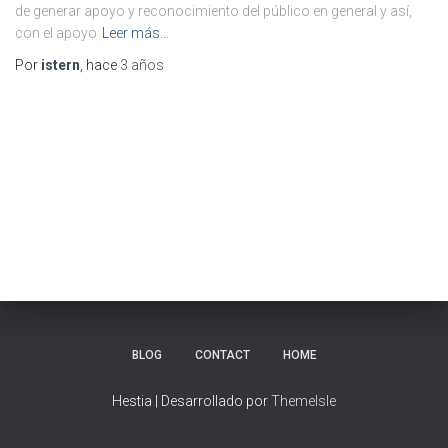
de generar apoyo y reconocimiento del público en general y así,
con el apoyo
Leer más…
Por
istern
, hace
3 años
BLOG
CONTACT
HOME
Hestia | Desarrollado por
ThemeIsle