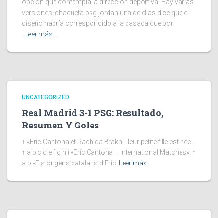
opción que contempla la dirección deportiva. Hay varias
versiones, chaqueta psg jordan una de ellas dice que el
diseño habría correspondido a la casaca que por
Leer más…
UNCATEGORIZED
Real Madrid 3-1 PSG: Resultado,
Resumen Y Goles
↑ «Eric Cantona et Rachida Brakni : leur petite fille est née !
↑ a b c d e f g h i «Eric Cantona – International Matches». ↑
a b «Els orígens catalans d’Eric
Leer más…