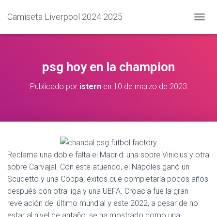
Camiseta Liverpool 2024 2025
C
A
M
B
I
psg hoy en la champion
A
R
Publicado por
istern
en
10 de marzo de 2023
M
O
D
O
D
E
N
A
Reclama una doble falta el Madrid: una sobre Vinicius y otra
V
sobre Carvajal. Con este atuendo, el Nápoles ganó un
E
Scudetto y una Coppa, éxitos que completaría pocos años
G
A
después con otra liga y una UEFA. Croacia fue la gran
C
revelación del último mundial y este 2022, a pesar de no
I
estar al nivel de antaño, se ha mostrado como una