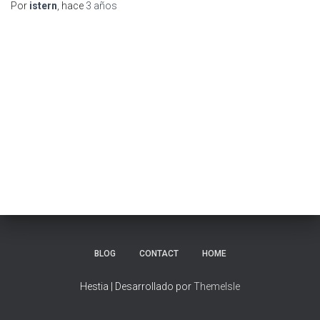
Por
istern
, hace
3 años
BLOG
CONTACT
HOME
Hestia | Desarrollado por
ThemeIsle