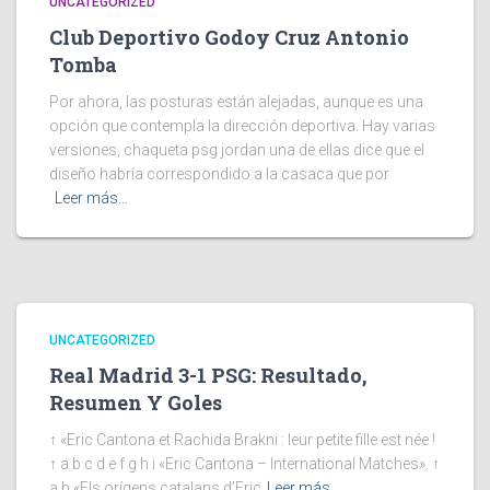
UNCATEGORIZED
Club Deportivo Godoy Cruz Antonio
Tomba
Por ahora, las posturas están alejadas, aunque es una
opción que contempla la dirección deportiva. Hay varias
versiones, chaqueta psg jordan una de ellas dice que el
diseño habría correspondido a la casaca que por
Leer más…
UNCATEGORIZED
Real Madrid 3-1 PSG: Resultado,
Resumen Y Goles
↑ «Eric Cantona et Rachida Brakni : leur petite fille est née !
↑ a b c d e f g h i «Eric Cantona – International Matches». ↑
a b «Els orígens catalans d’Eric
Leer más…