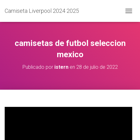
Camiseta Liverpool 2024 2025
C
A
M
B
I
camisetas de futbol seleccion
A
R
mexico
M
O
Publicado por
istern
en
28 de julio de 2022
D
O
D
E
N
A
V
E
G
A
C
I