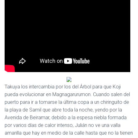
Ó
N
Takuya los intercambia por los del Árbol para que Koji
pueda evolucionar en Magnagarurumon. Cuando salen del
puerto para ir a tomarse la última copa a un chiringuito de
la playa de Samil que abre toda la noche, yendo por la
Avenida de Beiramar, debido a la espesa niebla formada
por varios días de calor intenso, Julián no ve una valla
amarilla que hay en medio de la calle hasta que no la tienen