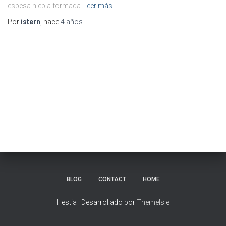
espesa niebla formada
Leer más…
Por
istern
, hace
4 años
BLOG
CONTACT
HOME
Hestia | Desarrollado por
ThemeIsle