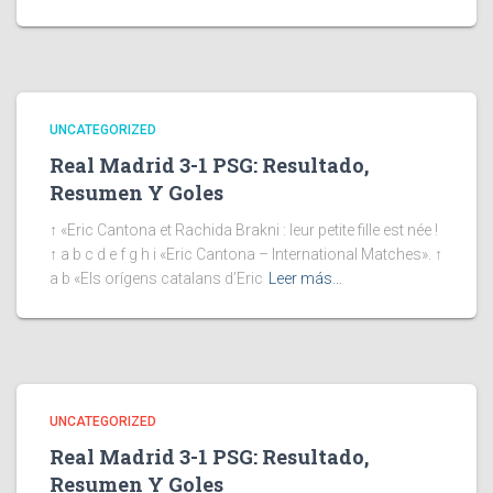
UNCATEGORIZED
Real Madrid 3-1 PSG: Resultado,
Resumen Y Goles
↑ «Eric Cantona et Rachida Brakni : leur petite fille est née !
↑ a b c d e f g h i «Eric Cantona – International Matches». ↑
a b «Els orígens catalans d’Eric
Leer más…
UNCATEGORIZED
Real Madrid 3-1 PSG: Resultado,
Resumen Y Goles