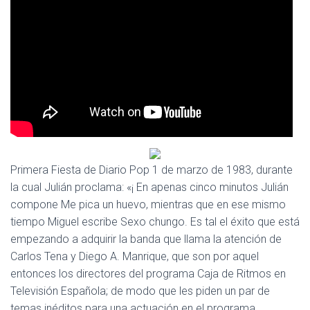
Ó
N
Primera Fiesta de Diario Pop 1 de marzo de 1983, durante
la cual Julián proclama: «¡ En apenas cinco minutos Julián
compone Me pica un huevo, mientras que en ese mismo
tiempo Miguel escribe Sexo chungo. Es tal el éxito que está
empezando a adquirir la banda que llama la atención de
Carlos Tena y Diego A. Manrique, que son por aquel
entonces los directores del programa Caja de Ritmos en
Televisión Española; de modo que les piden un par de
temas inéditos para una actuación en el programa.