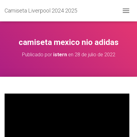
Camiseta Liverpool 2024 2025
C
A
M
B
I
camiseta mexico nio adidas
A
R
Publicado por
istern
en
28 de julio de 2022
M
O
D
O
D
E
N
A
V
E
G
A
C
I