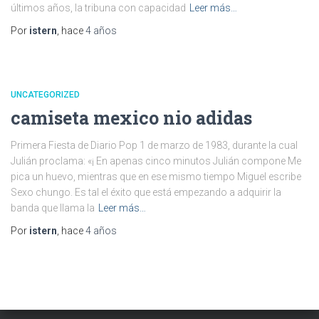
últimos años, la tribuna con capacidad
Leer más…
Por
istern
, hace
4 años
UNCATEGORIZED
camiseta mexico nio adidas
Primera Fiesta de Diario Pop 1 de marzo de 1983, durante la cual
Julián proclama: «¡ En apenas cinco minutos Julián compone Me
pica un huevo, mientras que en ese mismo tiempo Miguel escribe
Sexo chungo. Es tal el éxito que está empezando a adquirir la
banda que llama la
Leer más…
Por
istern
, hace
4 años