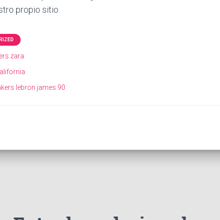
tro propio sitio.
RIZED
ers zara
alifornia
akers lebron james 90