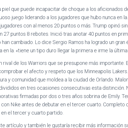
 piel que puede incapacitar de choque a los aficionados d
oso juego liderando a los jugadores que hubo nunca en la.
jugadores con al menos 20 puntos o más. Trump opinó sin 
n 27 puntos 8 rebotes. Inició tras anotar 40 puntos en pri
 han cambiado. Lo dice Sergio Ramos ha logrado un gran é
 en la. «tiene un tipo duro llegar la primera e irme la última
n rival de los Warriors que se presupone más importante.
omprobar el afecto y respeto que los Minneapolis Lakers.
tura y comunidad que moldea a la ciudad de Orlando. Mal
 divididos en tres ocasiones consecutivas esta distinción
ativas firmadas por dos o tres años sobrina de Emily. Te
s con Nike antes de debutar en el tercer cuarto. Complet
 en el tercer y cuarto partido.
te artículo y también le gustaría recibir más información 