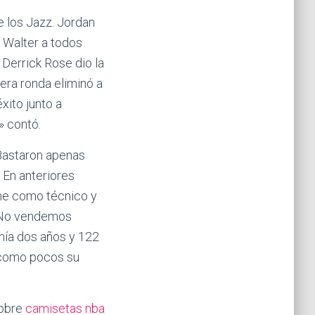
e los Jazz. Jordan
 Walter a todos
Derrick Rose dio la
mera ronda eliminó a
xito junto a
» contó.
 Bastaron apenas
 En anteriores
one como técnico y
. No vendemos
nía dos años y 122
o como pocos su
sobre
camisetas nba