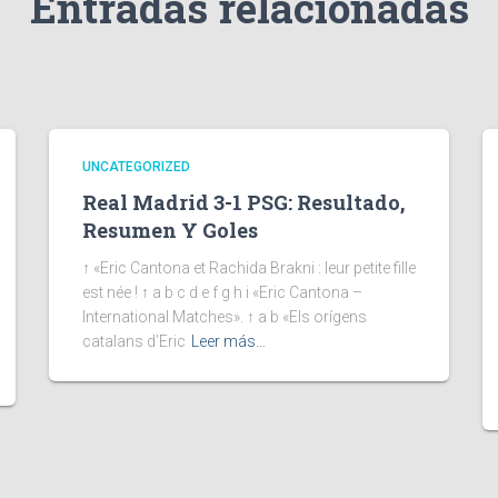
Entradas relacionadas
UNCATEGORIZED
Real Madrid 3-1 PSG: Resultado,
Resumen Y Goles
↑ «Eric Cantona et Rachida Brakni : leur petite fille
est née ! ↑ a b c d e f g h i «Eric Cantona –
International Matches». ↑ a b «Els orígens
catalans d’Eric
Leer más…