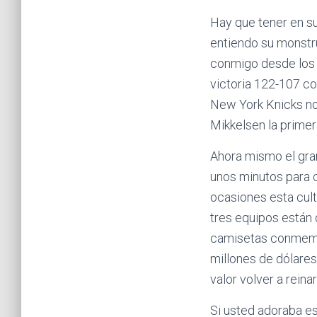
Hay que tener en su
entiendo su monstru
conmigo desde los 
victoria 122-107 co
New York Knicks no
Mikkelsen la primera
Ahora mismo el gra
unos minutos para c
ocasiones esta cul
tres equipos están
camisetas conmemor
millones de dólare
valor volver a reinar
Si usted adoraba es