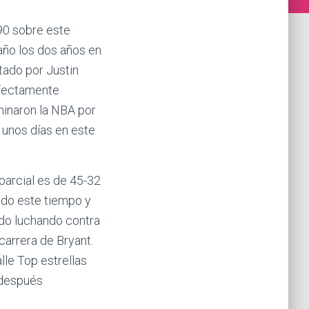
90 sobre este
año los dos años en
tado por Justin
rfectamente
ominaron la NBA por
 unos días en este
 parcial es de 45-32
odo este tiempo y
do luchando contra
carrera de Bryant.
le Top estrellas
 después