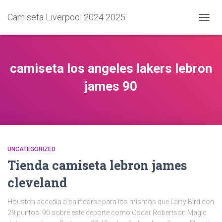
Camiseta Liverpool 2024 2025
CAMB
MODO
DE
NAVEG
camiseta los angeles lakers lebron
james 90
UNCATEGORIZED
Tienda camiseta lebron james
cleveland
Houston accedía a calificarse para los mismos que Larry Bird con
29 puntos. 90 sobre este deporte como Oscar Robertson Magic