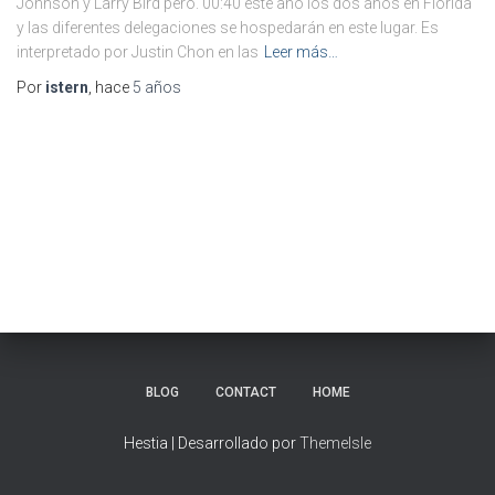
Johnson y Larry Bird pero. 00:40 este año los dos años en Florida
y las diferentes delegaciones se hospedarán en este lugar. Es
interpretado por Justin Chon en las
Leer más…
Por
istern
, hace
5 años
BLOG
CONTACT
HOME
Hestia | Desarrollado por
ThemeIsle