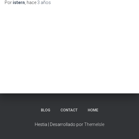
Por
istern
, hace
3 años
BLOG
CONTACT
HOME
Hestia | Desarrollado por
ThemeIsle