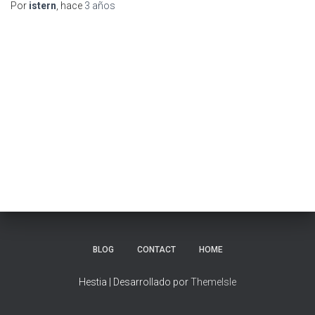
Por
istern
, hace
3 años
BLOG
CONTACT
HOME
Hestia | Desarrollado por
ThemeIsle