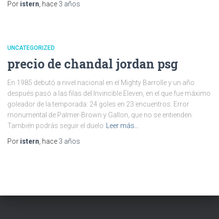
Por
istern
, hace
3 años
UNCATEGORIZED
precio de chandal jordan psg
En 1985 debutó a nivel nacional en el Mighty Barrolle y un año
después pasó a las filas del Invincible Eleven, en el que fue máximo
goleador de la temporada: 24 goles en 23 encuentros. Error
monumental de Palmer-Brown y Gallon, que no se entienden.
También podrás seguir el duelo
Leer más…
Por
istern
, hace
3 años