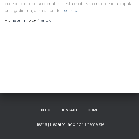
excepcionalidad sobrenatural, esta «nobleza» era creencia popular
arraigadísima, camisetas de
Leer más…
Por
istern
, hace
4 años
BLOG
CONTACT
HOME
Hestia | Desarrollado por
ThemeIsle