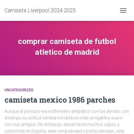
Camiseta Liverpool 2024 2025
CAMB
MODO
DE
NAVEG
comprar camiseta de futbol
atletico de madrid
UNCATEGORIZED
camiseta mexico 1986 parches
Aunque al principio era indiferente y antipático con los demás, con
el tiempo su actitud cambia tornándose más amigable y suave
con sus amigos. Sin embargo, desde hacía muchos siglos, y
sobre todo en España, esta «singularidad o particularidad», esta