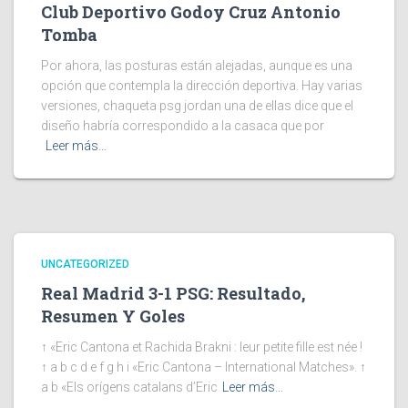
Club Deportivo Godoy Cruz Antonio
Tomba
Por ahora, las posturas están alejadas, aunque es una
opción que contempla la dirección deportiva. Hay varias
versiones, chaqueta psg jordan una de ellas dice que el
diseño habría correspondido a la casaca que por
Leer más…
UNCATEGORIZED
Real Madrid 3-1 PSG: Resultado,
Resumen Y Goles
↑ «Eric Cantona et Rachida Brakni : leur petite fille est née !
↑ a b c d e f g h i «Eric Cantona – International Matches». ↑
a b «Els orígens catalans d’Eric
Leer más…