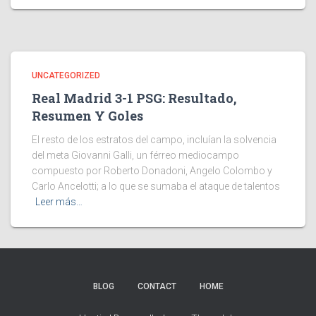
UNCATEGORIZED
Real Madrid 3-1 PSG: Resultado,
Resumen Y Goles
El resto de los estratos del campo, incluían la solvencia
del meta Giovanni Galli, un férreo mediocampo
compuesto por Roberto Donadoni, Angelo Colombo y
Carlo Ancelotti; a lo que se sumaba el ataque de talentos
Leer más…
BLOG
CONTACT
HOME