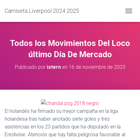
Camiseta Liverpool 2024 2025
C
A
M
B
I
Todos los Movimientos Del Loco
A
R
último Día De Mercado
M
O
Publicado por
istern
en
16 de noviembre de 2023
D
O
D
E
N
A
V
El holandés ha firmado su mejor campaña en la liga
E
G
holandesa tras haber anotado siete goles y tres
A
asistencias en los 23 partidos que ha disputado en la
C
Eredivisie. Atención que hay falta peligrosa favorable al
I