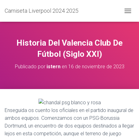
Camiseta Liverpool 2024 2025
C
A
M
B
I
Historia Del Valencia Club De
A
R
Fútbol (Siglo XXI)
M
O
Publicado por
istern
en
16 de noviembre de 2023
D
O
D
E
N
A
V
Enseguida os cuento los oficiales en el partido inaugural de
E
G
ambos equipos. Comenzamos con un PSG-Borussia
A
Dortmund, un encuentro de dos equipos destinados a llegar
C
lejos en esta competición, aunque el terreno de juego
I