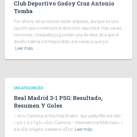
Club Deportivo Godoy Cruz Antonio
Tomba
Por ahora, las posturas están alejadas, aunque es una
opción que contempla la dirección deportiva. Hay varias
versiones, chaqueta psg jordan una de ellas dice que el
diseño habría correspondido a la casaca que por
Leer más…
UNCATEGORIZED
Real Madrid 3-1 PSG: Resultado,
Resumen Y Goles
↑ «Eric Cantona et Rachida Brakni : leur petite fille est née !
↑ a b c d e f g h i «Eric Cantona – International Matches». ↑
a b «Els orígens catalans d’Eric
Leer más…