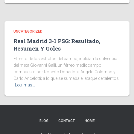
UNCATEGORIZED
Real Madrid 3-1 PSG: Resultado,
Resumen Y Goles
El resto de los estratos del campo, incluían la solvencia
del meta Giovanni Galli, un férreo mediocampo
compuesto por Roberto Donadoni, Angelo Colombo y
Carlo Ancelotti; a lo que se sumaba el ataque de talentos
Leer más…
BLOG
CONTACT
HOME