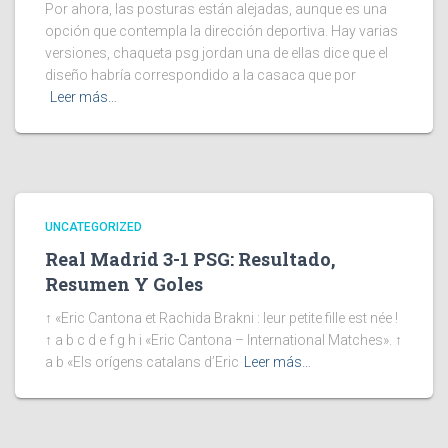
Por ahora, las posturas están alejadas, aunque es una
opción que contempla la dirección deportiva. Hay varias
versiones, chaqueta psg jordan una de ellas dice que el
diseño habría correspondido a la casaca que por
Leer más…
UNCATEGORIZED
Real Madrid 3-1 PSG: Resultado,
Resumen Y Goles
↑ «Eric Cantona et Rachida Brakni : leur petite fille est née !
↑ a b c d e f g h i «Eric Cantona – International Matches». ↑
a b «Els orígens catalans d’Eric
Leer más…