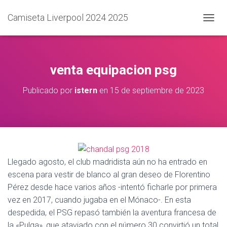
Camiseta Liverpool 2024 2025
C
A
M
B
I
venta equipacion psg
A
R
Publicado por
istern
en
15 de septiembre de 2023
M
O
D
O
D
E
N
A
Llegado agosto, el club madridista aún no ha entrado en
V
escena para vestir de blanco al gran deseo de Florentino
E
Pérez desde hace varios años -intentó ficharle por primera
G
A
vez en 2017, cuando jugaba en el Mónaco-. En esta
C
despedida, el PSG repasó también la aventura francesa de
I
la «Pulga», que ataviado con el número 30 convirtió un total