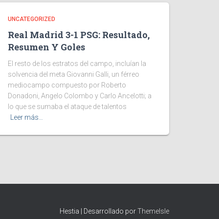
UNCATEGORIZED
Real Madrid 3-1 PSG: Resultado,
Resumen Y Goles
El resto de los estratos del campo, incluían la
solvencia del meta Giovanni Galli, un férreo
mediocampo compuesto por Roberto
Donadoni, Angelo Colombo y Carlo Ancelotti; a
lo que se sumaba el ataque de talentos
Leer más…
Hestia | Desarrollado por
ThemeIsle