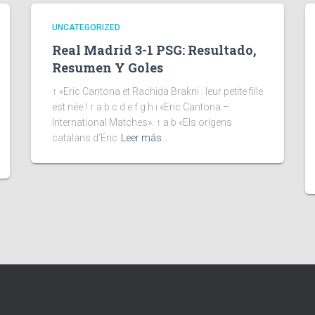
UNCATEGORIZED
Real Madrid 3-1 PSG: Resultado,
Resumen Y Goles
↑ «Eric Cantona et Rachida Brakni : leur petite fille
est née ! ↑ a b c d e f g h i «Eric Cantona –
International Matches». ↑ a b «Els orígens
catalans d’Eric
Leer más…