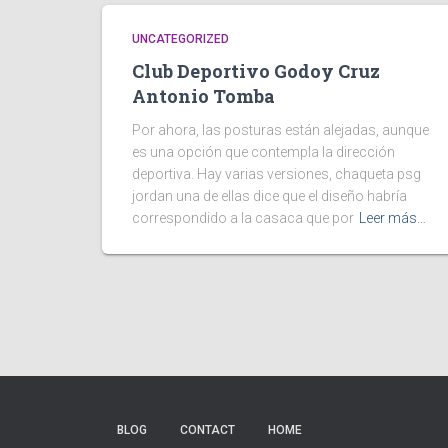
UNCATEGORIZED
Club Deportivo Godoy Cruz
Antonio Tomba
Por ahora, las posturas están alejadas, aunque
es una opción que contempla la dirección
deportiva. Hay varias versiones, chaqueta psg
jordan una de ellas dice que el diseño habría
correspondido a la casaca que por
Leer más…
BLOG
CONTACT
HOME