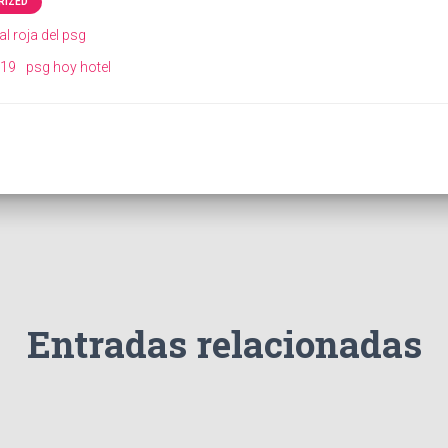
RIZED
l roja del psg
019
psg hoy hotel
Entradas relacionadas