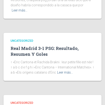
versiones, chaqueta psg jordan una de ellas dice que el
diseño habría correspondido a la casaca que por
Leer más…
UNCATEGORIZED
Real Madrid 3-1 PSG: Resultado,
Resumen Y Goles
↑ «Eric Cantona et Rachida Brakni : leur petite fille est née !
↑ a b c d e f g h i «Eric Cantona – International Matches». ↑
a b «Els orígens catalans d’Eric
Leer más…
UNCATEGORIZED