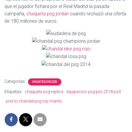
Ó
que el jugador fichara por el Real Madrid la pasada
N
campaña,
chaqueta psg jordan
cuando rechazó una oferta
de 180 millones de euros.
Categorías:
UNCATEGORIZED
Etiquetas:
chaqueta psg replica
equipacion psg pes 2018 ps3
precio chandal psg top manta