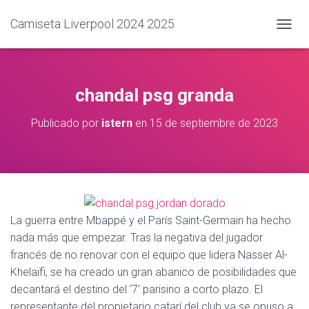
Camiseta Liverpool 2024 2025
C
A
M
B
I
chandal psg granda
A
R
Publicado por
istern
en
15 de septiembre de 2023
M
O
D
O
D
E
N
A
La guerra entre Mbappé y el París Saint-Germain ha hecho
V
nada más que empezar. Tras la negativa del jugador
E
francés de no renovar con el equipo que lidera Nasser Al-
G
A
Khelaïfi, se ha creado un gran abanico de posibilidades que
C
decantará el destino del ‘7’ parisino a corto plazo. El
I
representante del propietario catarí del club ya se opuso a