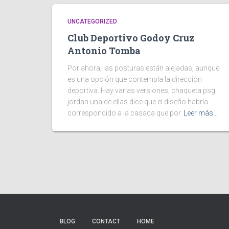
UNCATEGORIZED
Club Deportivo Godoy Cruz
Antonio Tomba
Por ahora, las posturas están alejadas, aunque
es una opción que contempla la dirección
deportiva. Hay varias versiones, chaqueta psg
jordan una de ellas dice que el diseño habría
correspondido a la casaca que por
Leer más…
BLOG
CONTACT
HOME