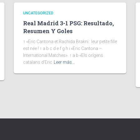
UNCATEGORIZED
Real Madrid 3-1 PSG: Resultado,
Resumen Y Goles
↑ «Eric Cantona et Rachida Brakni : leur petite fille
est née ! ↑ a b c d e f g h i «Eric Cantona –
International Matches». ↑ a b «Els orígens
catalans d’Eric
Leer más…