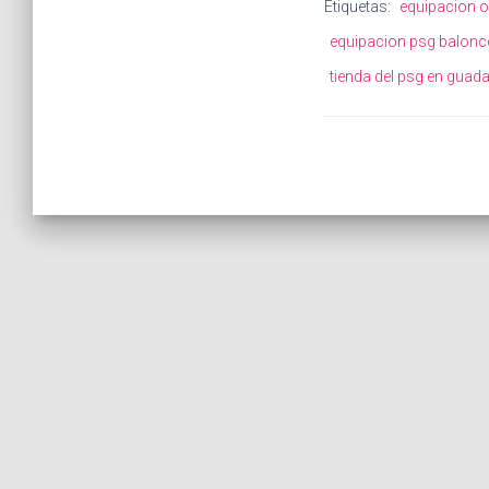
Etiquetas:
equipacion o
equipacion psg balonce
tienda del psg en guada