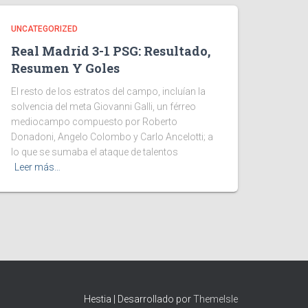
UNCATEGORIZED
Real Madrid 3-1 PSG: Resultado,
Resumen Y Goles
El resto de los estratos del campo, incluían la
solvencia del meta Giovanni Galli, un férreo
mediocampo compuesto por Roberto
Donadoni, Angelo Colombo y Carlo Ancelotti; a
lo que se sumaba el ataque de talentos
Leer más…
Hestia | Desarrollado por
ThemeIsle