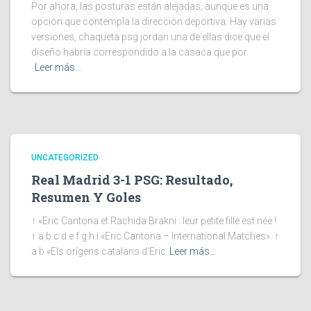
Por ahora, las posturas están alejadas, aunque es una
opción que contempla la dirección deportiva. Hay varias
versiones, chaqueta psg jordan una de ellas dice que el
diseño habría correspondido a la casaca que por
Leer más…
UNCATEGORIZED
Real Madrid 3-1 PSG: Resultado,
Resumen Y Goles
↑ «Eric Cantona et Rachida Brakni : leur petite fille est née !
↑ a b c d e f g h i «Eric Cantona – International Matches». ↑
a b «Els orígens catalans d’Eric
Leer más…