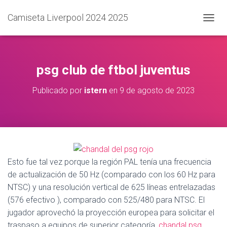
Camiseta Liverpool 2024 2025
C
A
M
B
I
psg club de ftbol juventus
A
R
Publicado por
istern
en
9 de agosto de 2023
M
O
D
O
D
E
N
A
Esto fue tal vez porque la región PAL tenía una frecuencia
V
de actualización de 50 Hz (comparado con los 60 Hz para
E
NTSC) y una resolución vertical de 625 líneas entrelazadas
G
A
(576 efectivo ), comparado con 525/480 para NTSC. El
C
jugador aprovechó la proyección europea para solicitar el
I
traspaso a equipos de superior categoría,
chandal psg