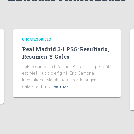
UNCATEGORIZED
Real Madrid 3-1 PSG: Resultado,
Resumen Y Goles
↑ «Eric Cantona et Rachida Brakni : leur petite fille
est née ! ↑ a b c d e f g h i «Eric Cantona –
International Matches». ↑ a b «Els orígens
catalans d’Eric
Leer más…