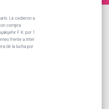
arlo. Le cedieron a
 con compra
akşehir F. K. por 1
rneo frente a Inter
ra de la lucha por