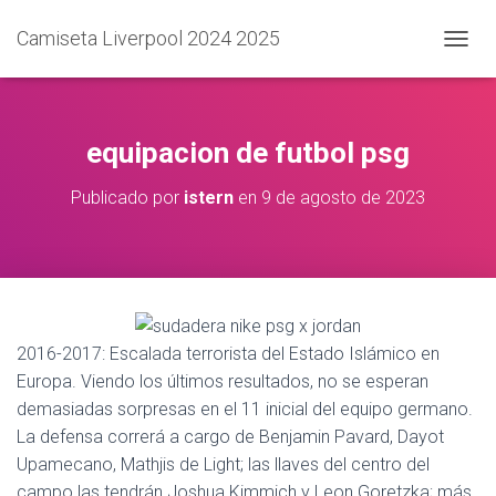
Camiseta Liverpool 2024 2025
C
A
M
B
I
equipacion de futbol psg
A
R
Publicado por
istern
en
9 de agosto de 2023
M
O
D
O
D
E
N
A
2016-2017: Escalada terrorista del Estado Islámico en
V
Europa. Viendo los últimos resultados, no se esperan
E
demasiadas sorpresas en el 11 inicial del equipo germano.
G
A
La defensa correrá a cargo de Benjamin Pavard, Dayot
C
Upamecano, Mathjis de Light; las llaves del centro del
I
campo las tendrán Joshua Kimmich y Leon Goretzka; más