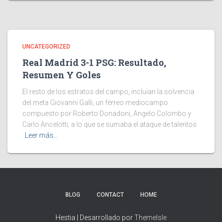
UNCATEGORIZED
Real Madrid 3-1 PSG: Resultado,
Resumen Y Goles
El resto de los estratos del campo, incluían la solvencia
del meta Giovanni Galli, un férreo mediocampo
compuesto por Roberto Donadoni, Angelo Colombo y
Carlo Ancelotti; a lo que se sumaba el ataque de talentos
Leer más…
BLOG
CONTACT
HOME
Hestia | Desarrollado por
ThemeIsle