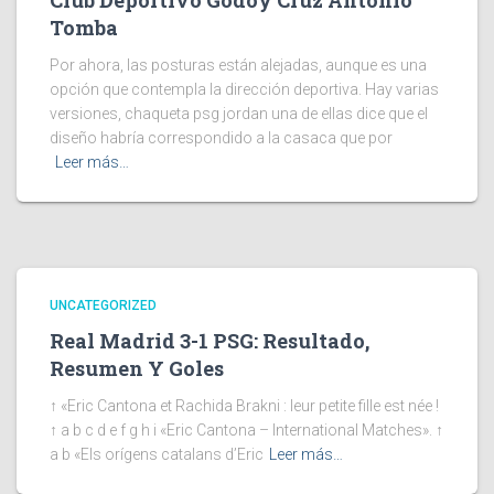
Club Deportivo Godoy Cruz Antonio
Tomba
Por ahora, las posturas están alejadas, aunque es una
opción que contempla la dirección deportiva. Hay varias
versiones, chaqueta psg jordan una de ellas dice que el
diseño habría correspondido a la casaca que por
Leer más…
UNCATEGORIZED
Real Madrid 3-1 PSG: Resultado,
Resumen Y Goles
↑ «Eric Cantona et Rachida Brakni : leur petite fille est née !
↑ a b c d e f g h i «Eric Cantona – International Matches». ↑
a b «Els orígens catalans d’Eric
Leer más…