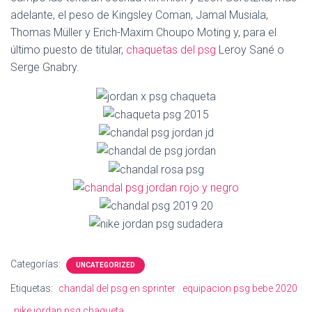
Ó
adelante, el peso de Kingsley Coman, Jamal Musiala,
N
Thomas Müller y Erich-Maxim Choupo Moting y, para el
último puesto de titular,
chaquetas del psg
Leroy Sané o
Serge Gnabry.
Categorías:
UNCATEGORIZED
Etiquetas:
chandal del psg en sprinter
equipacion psg bebe 2020
nike jordan psg chaqueta