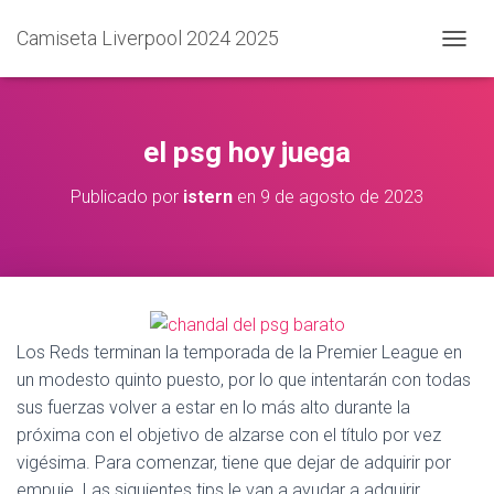
Camiseta Liverpool 2024 2025
C
A
M
B
I
el psg hoy juega
A
R
Publicado por
istern
en
9 de agosto de 2023
M
O
D
O
D
E
N
A
Los Reds terminan la temporada de la Premier League en
V
un modesto quinto puesto, por lo que intentarán con todas
E
sus fuerzas volver a estar en lo más alto durante la
G
A
próxima con el objetivo de alzarse con el título por vez
C
vigésima. Para comenzar, tiene que dejar de adquirir por
I
empuje. Las siguientes tips le van a ayudar a adquirir