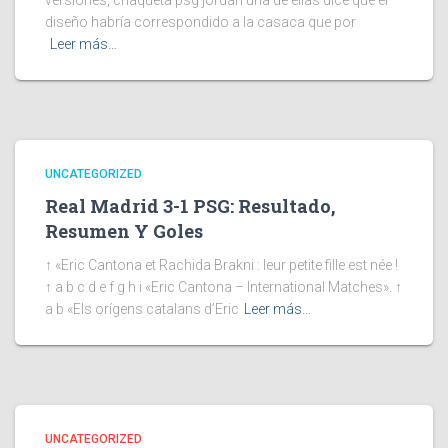
versiones, chaqueta psg jordan una de ellas dice que el
diseño habría correspondido a la casaca que por
Leer más…
UNCATEGORIZED
Real Madrid 3-1 PSG: Resultado,
Resumen Y Goles
↑ «Eric Cantona et Rachida Brakni : leur petite fille est née !
↑ a b c d e f g h i «Eric Cantona – International Matches». ↑
a b «Els orígens catalans d’Eric
Leer más…
UNCATEGORIZED