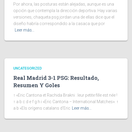
Por ahora, las posturas están alejadas, aunque es una
opción que contempla la dirección deportiva. Hay varias
versiones, chaqueta psg jordan una de ellas dice que el
diseño habría correspondido a la casaca que por
Leer más…
UNCATEGORIZED
Real Madrid 3-1 PSG: Resultado,
Resumen Y Goles
↑ «Eric Cantona et Rachida Brakni : leur petite fille est née !
↑ a b c d e f g h i «Eric Cantona – International Matches». ↑
a b «Els orígens catalans d’Eric
Leer más…