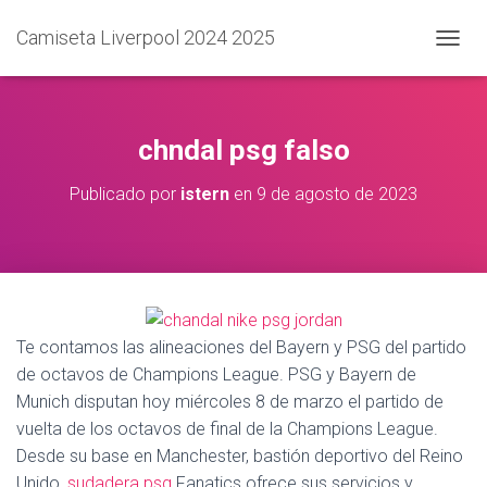
Camiseta Liverpool 2024 2025
C
A
M
B
I
chndal psg falso
A
R
Publicado por
istern
en
9 de agosto de 2023
M
O
D
O
D
E
N
A
Te contamos las alineaciones del Bayern y PSG del partido
V
de octavos de Champions League. PSG y Bayern de
E
Munich disputan hoy miércoles 8 de marzo el partido de
G
A
vuelta de los octavos de final de la Champions League.
C
Desde su base en Manchester, bastión deportivo del Reino
I
Unido,
sudadera psg
Fanatics ofrece sus servicios y