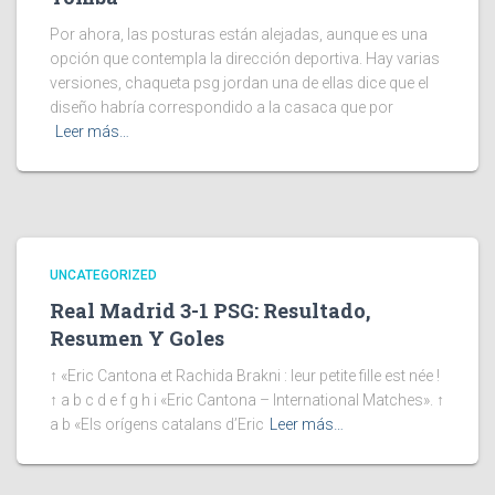
Por ahora, las posturas están alejadas, aunque es una
opción que contempla la dirección deportiva. Hay varias
versiones, chaqueta psg jordan una de ellas dice que el
diseño habría correspondido a la casaca que por
Leer más…
UNCATEGORIZED
Real Madrid 3-1 PSG: Resultado,
Resumen Y Goles
↑ «Eric Cantona et Rachida Brakni : leur petite fille est née !
↑ a b c d e f g h i «Eric Cantona – International Matches». ↑
a b «Els orígens catalans d’Eric
Leer más…