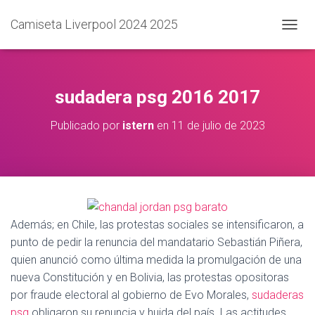
Camiseta Liverpool 2024 2025
C
A
M
B
I
sudadera psg 2016 2017
A
R
Publicado por
istern
en
11 de julio de 2023
M
O
D
O
D
E
N
A
Además; en Chile, las protestas sociales se intensificaron, a
V
punto de pedir la renuncia del mandatario Sebastián Piñera,
E
quien anunció como última medida la promulgación de una
G
A
nueva Constitución y en Bolivia, las protestas opositoras
C
por fraude electoral al gobierno de Evo Morales,
sudaderas
I
psg
obligaron su renuncia y huida del país. Las actitudes