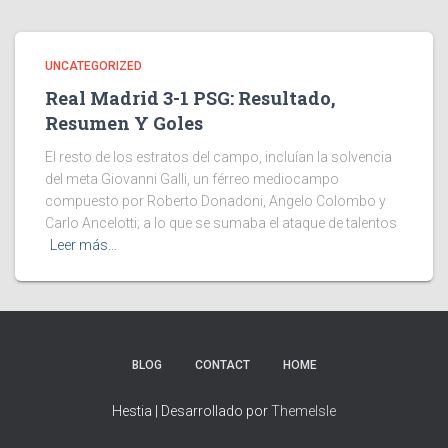
UNCATEGORIZED
Real Madrid 3-1 PSG: Resultado,
Resumen Y Goles
El resto de los estratos del campo, incluían la solvencia
del meta Giovanni Galli, un férreo mediocampo
compuesto por Roberto Donadoni, Angelo Colombo y
Carlo Ancelotti; a lo que se sumaba el ataque de talentos
Leer más…
BLOG
CONTACT
HOME
Hestia | Desarrollado por
ThemeIsle