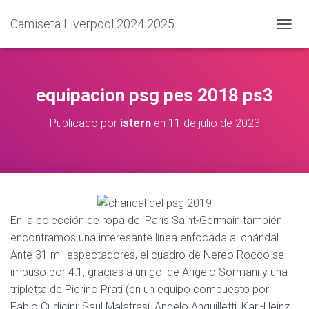
Camiseta Liverpool 2024 2025
C
A
M
B
I
equipacion psg pes 2018 ps3
A
R
Publicado por
istern
en
11 de julio de 2023
M
O
D
O
D
E
N
A
En la colección de ropa del París Saint-Germain también
V
encontramos una interesante línea enfocada al chándal.
E
Ante 31 mil espectadores, el cuadro de Nereo Rocco se
G
A
impuso por 4:1, gracias a un gol de Angelo Sormani y una
C
tripletta de Pierino Prati (en un equipo compuesto por
I
Fabio Cudicini; Saul Malatrasi, Angelo Anquilletti, Karl-Heinz