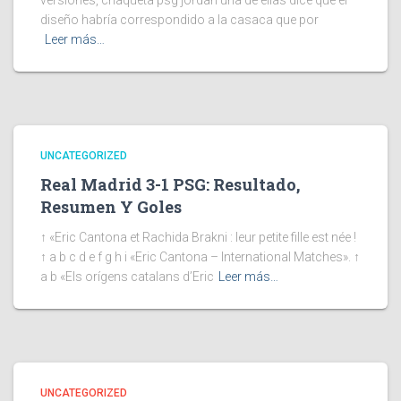
versiones, chaqueta psg jordan una de ellas dice que el
diseño habría correspondido a la casaca que por
Leer más…
UNCATEGORIZED
Real Madrid 3-1 PSG: Resultado,
Resumen Y Goles
↑ «Eric Cantona et Rachida Brakni : leur petite fille est née !
↑ a b c d e f g h i «Eric Cantona – International Matches». ↑
a b «Els orígens catalans d’Eric
Leer más…
UNCATEGORIZED