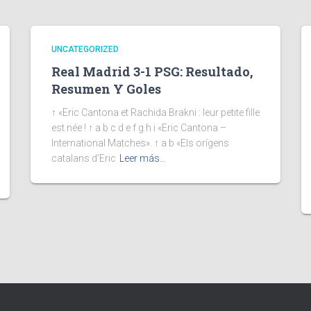
UNCATEGORIZED
Real Madrid 3-1 PSG: Resultado,
Resumen Y Goles
↑ «Eric Cantona et Rachida Brakni : leur petite fille
est née ! ↑ a b c d e f g h i «Eric Cantona –
International Matches». ↑ a b «Els orígens
catalans d’Eric
Leer más…