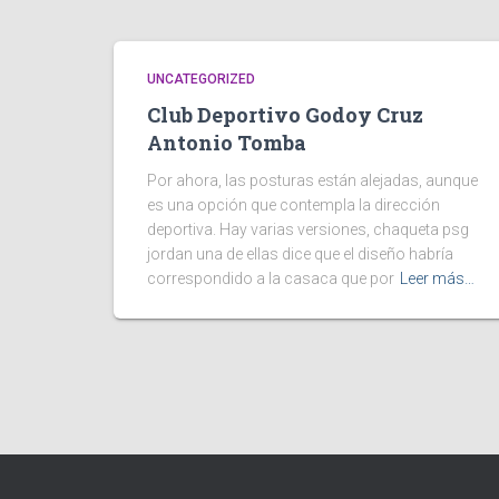
UNCATEGORIZED
Club Deportivo Godoy Cruz
Antonio Tomba
Por ahora, las posturas están alejadas, aunque
es una opción que contempla la dirección
deportiva. Hay varias versiones, chaqueta psg
jordan una de ellas dice que el diseño habría
correspondido a la casaca que por
Leer más…