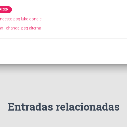
RIZED
ncesto psg luka doncic
an
chandal psg alterna
Entradas relacionadas