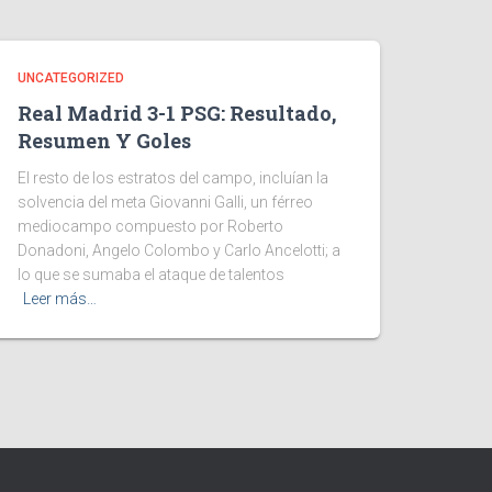
UNCATEGORIZED
Real Madrid 3-1 PSG: Resultado,
Resumen Y Goles
El resto de los estratos del campo, incluían la
solvencia del meta Giovanni Galli, un férreo
mediocampo compuesto por Roberto
Donadoni, Angelo Colombo y Carlo Ancelotti; a
lo que se sumaba el ataque de talentos
Leer más…