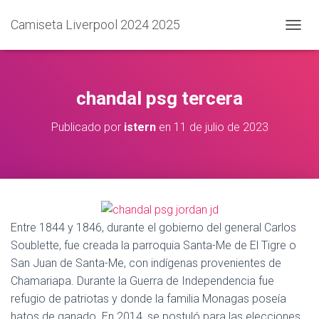
Camiseta Liverpool 2024 2025
C
A
M
B
I
chandal psg tercera
A
R
Publicado por
istern
en
11 de julio de 2023
M
O
D
O
D
E
N
A
Entre 1844 y 1846, durante el gobierno del general Carlos
V
Soublette, fue creada la parroquia Santa-Me de El Tigre o
E
San Juan de Santa-Me, con indígenas provenientes de
G
A
Chamariapa. Durante la Guerra de Independencia fue
C
refugio de patriotas y donde la familia Monagas poseía
I
hatos de ganado. En 2014, se postuló para las elecciones