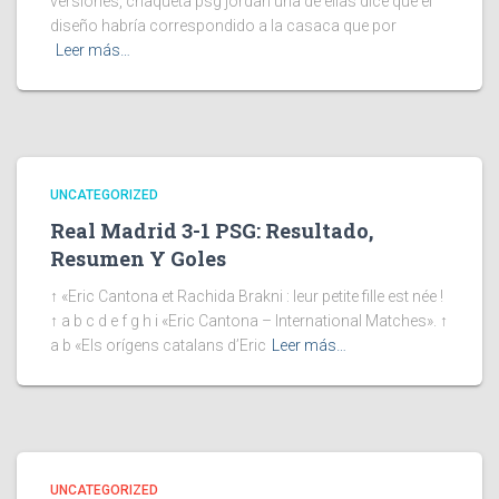
versiones, chaqueta psg jordan una de ellas dice que el
diseño habría correspondido a la casaca que por
Leer más…
UNCATEGORIZED
Real Madrid 3-1 PSG: Resultado,
Resumen Y Goles
↑ «Eric Cantona et Rachida Brakni : leur petite fille est née !
↑ a b c d e f g h i «Eric Cantona – International Matches». ↑
a b «Els orígens catalans d’Eric
Leer más…
UNCATEGORIZED