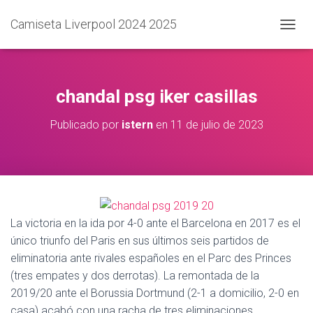
Camiseta Liverpool 2024 2025
C
A
M
B
I
chandal psg iker casillas
A
R
Publicado por
istern
en
11 de julio de 2023
M
O
D
O
D
E
N
A
La victoria en la ida por 4-0 ante el Barcelona en 2017 es el
V
único triunfo del Paris en sus últimos seis partidos de
E
eliminatoria ante rivales españoles en el Parc des Princes
G
A
(tres empates y dos derrotas). La remontada de la
C
2019/20 ante el Borussia Dortmund (2-1 a domicilio, 2-0 en
I
casa) acabó con una racha de tres eliminaciones