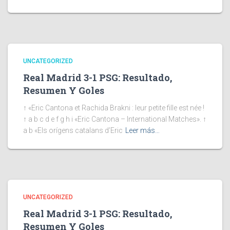
UNCATEGORIZED
Real Madrid 3-1 PSG: Resultado,
Resumen Y Goles
↑ «Eric Cantona et Rachida Brakni : leur petite fille est née !
↑ a b c d e f g h i «Eric Cantona – International Matches». ↑
a b «Els orígens catalans d’Eric
Leer más…
UNCATEGORIZED
Real Madrid 3-1 PSG: Resultado,
Resumen Y Goles