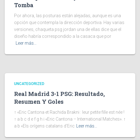
Tomba
Por ahora, las posturas están alejadas, aunque es una
opción que contempla la dirección deportiva. Hay varias
versiones, chaqueta psg jordan una de ellas dice que el
diseño habría correspondido a la casaca que por
Leer más…
UNCATEGORIZED
Real Madrid 3-1 PSG: Resultado,
Resumen Y Goles
↑ «Eric Cantona et Rachida Brakni : leur petite fille est née !
↑ a b c d e f g h i «Eric Cantona – International Matches». ↑
a b «Els orígens catalans d’Eric
Leer más…