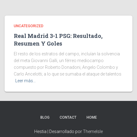
UNCATEGORIZED
Real Madrid 3-1 PSG: Resultado,
Resumen Y Goles
El resto de los estratos del campo, incluían la solvencia
del meta Giovanni Galli, un férreo mediocampo
compuesto por Roberto Donadoni, Angelo Colombo y
Carlo Ancelotti; a lo que se sumaba el ataque de talentos
Leer más…
BLOG
CONTACT
HOME
Hestia | Desarrollado por
ThemeIsle