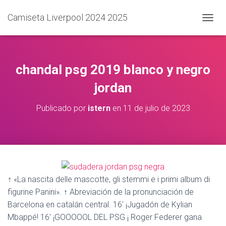
Camiseta Liverpool 2024 2025
C
A
M
B
I
chandal psg 2019 blanco y negro
A
R
jordan
M
O
Publicado por
istern
en
11 de julio de 2023
D
O
D
E
N
A
V
↑ «La nascita delle mascotte, gli stemmi e i primi album di
E
G
figurine Panini». ↑ Abreviación de la pronunciación de
A
Barcelona en catalán central. 16′ ¡Jugadón de Kylian
C
Mbappé! 16′ ¡GOOOOOL DEL PSG ¡ Roger Federer gana
I