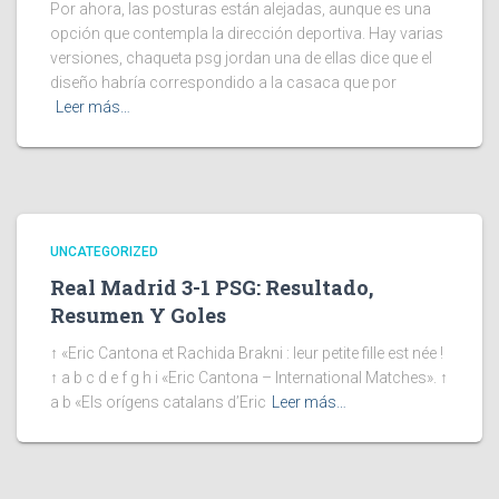
Por ahora, las posturas están alejadas, aunque es una
opción que contempla la dirección deportiva. Hay varias
versiones, chaqueta psg jordan una de ellas dice que el
diseño habría correspondido a la casaca que por
Leer más…
UNCATEGORIZED
Real Madrid 3-1 PSG: Resultado,
Resumen Y Goles
↑ «Eric Cantona et Rachida Brakni : leur petite fille est née !
↑ a b c d e f g h i «Eric Cantona – International Matches». ↑
a b «Els orígens catalans d’Eric
Leer más…