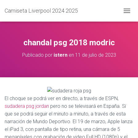
Camiseta Liverpool 2024 2025
C
A
M
B
I
chandal psg 2018 modric
A
R
Publicado por
istern
en
11 de julio de 2023
M
O
D
O
D
E
N
A
El choque se podrá ver en directo, a través de ESPN,
V
sudadera psg jordan
pero no se televisará en España. Sí
E
que se podrá seguir el minuto a minuto, a través de esta
G
A
narración de Mundo Deportivo. El 19 de marzo, Apple lanza
C
el iPad 3, con pantalla de tipo retina, una cámara de 5
I
megapíxeles con grabación de video Full HD (1080p) y el