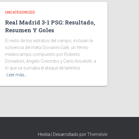
UNCATEGORIZED
Real Madrid 3-1 PSG: Resultado,
Resumen Y Goles
El resto de los estratos del campo, incluían la
solvencia del meta Giovanni Galli, un férreo
mediocampo compuesto por Roberto
Donadoni, Angelo Colombo y Carlo Ancelotti; a
lo que se sumaba el ataque de talentos
Leer más…
Hestia | Desarrollado por
ThemeIsle