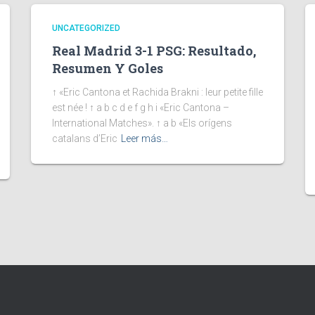
UNCATEGORIZED
Real Madrid 3-1 PSG: Resultado,
Resumen Y Goles
↑ «Eric Cantona et Rachida Brakni : leur petite fille
est née ! ↑ a b c d e f g h i «Eric Cantona –
International Matches». ↑ a b «Els orígens
catalans d’Eric
Leer más…