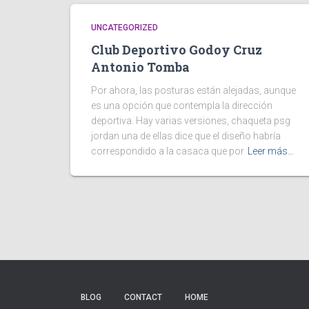
UNCATEGORIZED
Club Deportivo Godoy Cruz
Antonio Tomba
Por ahora, las posturas están alejadas, aunque
es una opción que contempla la dirección
deportiva. Hay varias versiones, chaqueta psg
jordan una de ellas dice que el diseño habría
correspondido a la casaca que por
Leer más…
BLOG
CONTACT
HOME