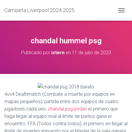
Camiseta Liverpool 2024 2025
C
A
M
B
I
chandal hummel psg
A
R
Publicado por
istern
en
11 de julio de 2023
M
O
D
O
D
E
N
A
4vs4 Deathmatch (Combate a muerte por equipos en
V
mapas pequeños), partida entre dos equipos de cuatro
E
jugadores cada uno,
chandal psg jordan
el primero que
G
A
haga llegar al equipo rival al límite de puntos gana el
C
encuentro. FFA (Todos contra todos), el primero en llegar al
I
límite de muertes impuesto por el Master de la sala ganará