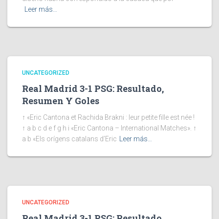
Leer más…
UNCATEGORIZED
Real Madrid 3-1 PSG: Resultado,
Resumen Y Goles
↑ «Eric Cantona et Rachida Brakni : leur petite fille est née !
↑ a b c d e f g h i «Eric Cantona – International Matches». ↑
a b «Els orígens catalans d’Eric
Leer más…
UNCATEGORIZED
Real Madrid 3-1 PSG: Resultado,