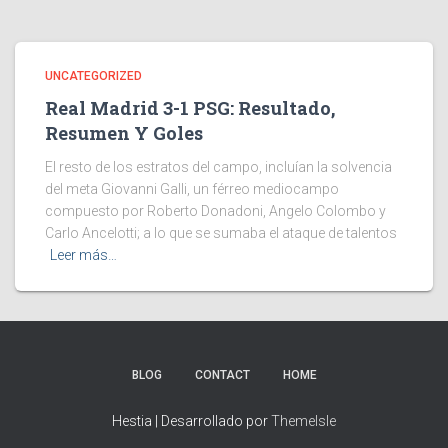
UNCATEGORIZED
Real Madrid 3-1 PSG: Resultado,
Resumen Y Goles
El resto de los estratos del campo, incluían la solvencia
del meta Giovanni Galli, un férreo mediocampo
compuesto por Roberto Donadoni, Angelo Colombo y
Carlo Ancelotti; a lo que se sumaba el ataque de talentos
Leer más…
BLOG
CONTACT
HOME
Hestia | Desarrollado por
ThemeIsle