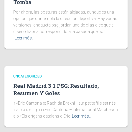
Tomba
Por ahora, las posturas están alejadas, aunque es una
opción que contempla la dirección deportiva. Hay varias
versiones, chaqueta psg jordan una de ellas dice que el
diseño habría correspondido a la casaca que por
Leer más…
UNCATEGORIZED
Real Madrid 3-1 PSG: Resultado,
Resumen Y Goles
↑ «Eric Cantona et Rachida Brakni : leur petite fille est née !
↑ a b c d e f g h i «Eric Cantona – International Matches». ↑
a b «Els orígens catalans d’Eric
Leer más…