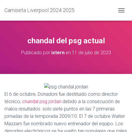
Camiseta Liverpool 2024 2025
C
A
M
B
I
chandal del psg actual
A
R
Publicado por
istern
en
11 de julio de 2023
M
O
D
O
D
E
N
A
El 6 de octubre, Donadoni fue destituido como director
V
técnico,
chandal psg jordan
debido a la consecución de
E
malos resultados: solo siete puntos en las 7 primeras
G
A
jornadas de la temporada 2009/10. El 7 de octubre Walter
C
Mazzarri fue nombrado nuevo entrenador del equipo. Los
I
deportes electrónicos se ha vuelto tan populares que miles