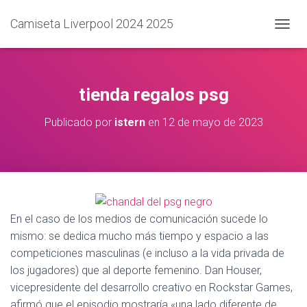
Camiseta Liverpool 2024 2025
C
A
M
B
I
tienda regalos psg
A
R
Publicado por
istern
en
12 de mayo de 2023
M
O
D
O
D
E
N
A
En el caso de los medios de comunicación sucede lo
V
mismo: se dedica mucho más tiempo y espacio a las
E
competiciones masculinas (e incluso a la vida privada de
G
A
los jugadores) que al deporte femenino. Dan Houser,
C
vicepresidente del desarrollo creativo en Rockstar Games,
I
afirmó que el episodio mostraría «una lado diferente de