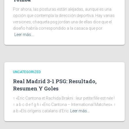
Por ahora, las posturas están alejadas, aunque es una
opción que contempla la dirección deportiva. Hay varias
versiones, chaqueta psg jordan una de ellas dice que el
diseño habría correspondido a la casaca que por
Leer más…
UNCATEGORIZED
Real Madrid 3-1 PSG: Resultado,
Resumen Y Goles
↑ «Eric Cantona et Rachida Brakni : leur petite fille est née !
↑ a b c d e f g h i «Eric Cantona – International Matches». ↑
a b «Els orígens catalans d’Eric
Leer más…