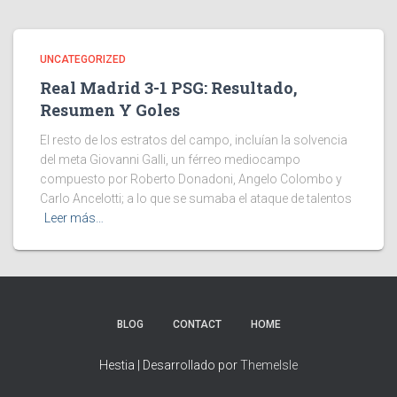
UNCATEGORIZED
Real Madrid 3-1 PSG: Resultado,
Resumen Y Goles
El resto de los estratos del campo, incluían la solvencia
del meta Giovanni Galli, un férreo mediocampo
compuesto por Roberto Donadoni, Angelo Colombo y
Carlo Ancelotti; a lo que se sumaba el ataque de talentos
Leer más…
BLOG
CONTACT
HOME
Hestia | Desarrollado por
ThemeIsle