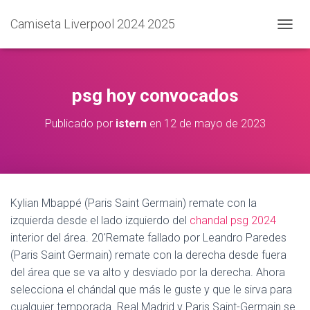
Camiseta Liverpool 2024 2025
C
A
M
B
I
psg hoy convocados
A
R
Publicado por
istern
en
12 de mayo de 2023
M
O
D
O
D
E
Kylian Mbappé (Paris Saint Germain) remate con la
N
izquierda desde el lado izquierdo del
chandal psg 2024
A
V
interior del área. 20′Remate fallado por Leandro Paredes
E
(Paris Saint Germain) remate con la derecha desde fuera
G
del área que se va alto y desviado por la derecha. Ahora
A
C
selecciona el chándal que más le guste y que le sirva para
I
cualquier temporada. Real Madrid y Paris Saint-Germain se