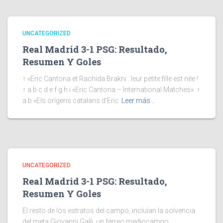
UNCATEGORIZED
Real Madrid 3-1 PSG: Resultado,
Resumen Y Goles
↑ «Eric Cantona et Rachida Brakni : leur petite fille est née !
↑ a b c d e f g h i «Eric Cantona – International Matches». ↑
a b «Els orígens catalans d’Eric
Leer más…
UNCATEGORIZED
Real Madrid 3-1 PSG: Resultado,
Resumen Y Goles
El resto de los estratos del campo, incluían la solvencia
del meta Giovanni Galli, un férreo mediocampo