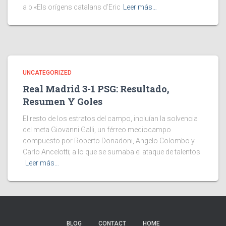
a b «Els orígens catalans d’Eric
Leer más…
UNCATEGORIZED
Real Madrid 3-1 PSG: Resultado,
Resumen Y Goles
El resto de los estratos del campo, incluían la solvencia
del meta Giovanni Galli, un férreo mediocampo
compuesto por Roberto Donadoni, Angelo Colombo y
Carlo Ancelotti; a lo que se sumaba el ataque de talentos
Leer más…
BLOG
CONTACT
HOME