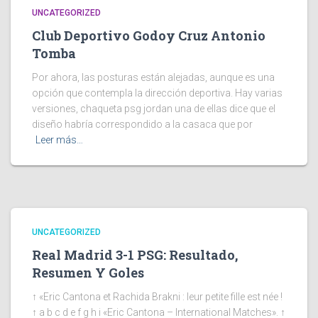
UNCATEGORIZED
Club Deportivo Godoy Cruz Antonio
Tomba
Por ahora, las posturas están alejadas, aunque es una
opción que contempla la dirección deportiva. Hay varias
versiones, chaqueta psg jordan una de ellas dice que el
diseño habría correspondido a la casaca que por
Leer más…
UNCATEGORIZED
Real Madrid 3-1 PSG: Resultado,
Resumen Y Goles
↑ «Eric Cantona et Rachida Brakni : leur petite fille est née !
↑ a b c d e f g h i «Eric Cantona – International Matches». ↑