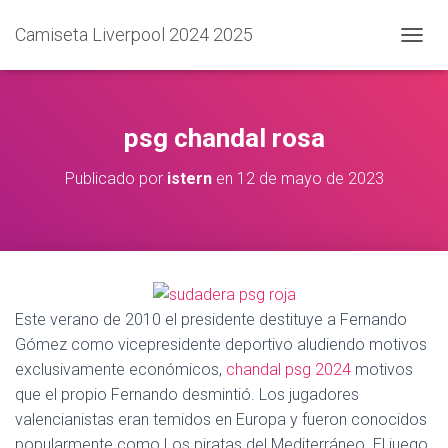
Camiseta Liverpool 2024 2025
C
A
M
B
I
psg chandal rosa
A
R
Publicado por
istern
en
12 de mayo de 2023
M
O
D
O
D
E
N
A
Este verano de 2010 el presidente destituye a Fernando
V
Gómez como vicepresidente deportivo aludiendo motivos
E
exclusivamente económicos,
chandal psg 2024
motivos
G
A
que el propio Fernando desmintió. Los jugadores
C
valencianistas eran temidos en Europa y fueron conocidos
I
popularmente como Los piratas del Mediterráneo. El juego