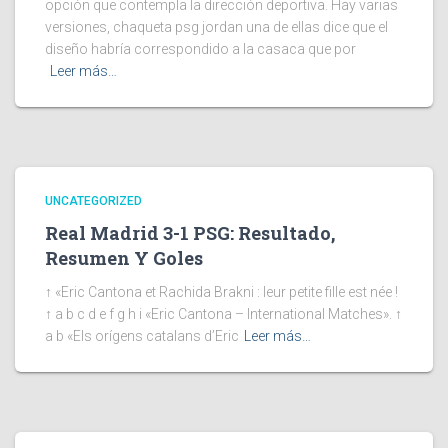
opción que contempla la dirección deportiva. Hay varias
versiones, chaqueta psg jordan una de ellas dice que el
diseño habría correspondido a la casaca que por
Leer más…
UNCATEGORIZED
Real Madrid 3-1 PSG: Resultado,
Resumen Y Goles
↑ «Eric Cantona et Rachida Brakni : leur petite fille est née !
↑ a b c d e f g h i «Eric Cantona – International Matches». ↑
a b «Els orígens catalans d’Eric
Leer más…