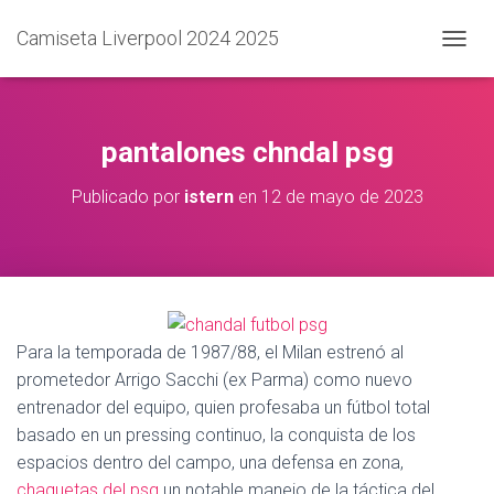
Camiseta Liverpool 2024 2025
C
A
M
B
I
pantalones chndal psg
A
R
Publicado por
istern
en
12 de mayo de 2023
M
O
D
O
D
E
N
A
Para la temporada de 1987/88, el Milan estrenó al
V
prometedor Arrigo Sacchi (ex Parma) como nuevo
E
entrenador del equipo, quien profesaba un fútbol total
G
A
basado en un pressing continuo, la conquista de los
C
espacios dentro del campo, una defensa en zona,
I
chaquetas del psg
un notable manejo de la táctica del