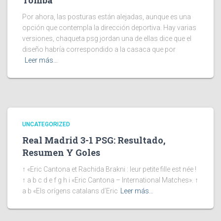
Tomba
Por ahora, las posturas están alejadas, aunque es una
opción que contempla la dirección deportiva. Hay varias
versiones, chaqueta psg jordan una de ellas dice que el
diseño habría correspondido a la casaca que por
Leer más…
UNCATEGORIZED
Real Madrid 3-1 PSG: Resultado,
Resumen Y Goles
↑ «Eric Cantona et Rachida Brakni : leur petite fille est née !
↑ a b c d e f g h i «Eric Cantona – International Matches». ↑
a b «Els orígens catalans d’Eric
Leer más…