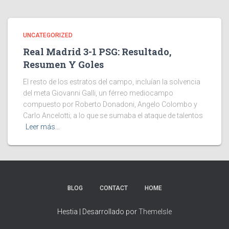
UNCATEGORIZED
Real Madrid 3-1 PSG: Resultado,
Resumen Y Goles
El resto de los estratos del campo, incluían la solvencia
del meta Giovanni Galli, un férreo mediocampo
compuesto por Roberto Donadoni, Angelo Colombo y
Carlo Ancelotti; a lo que se sumaba el ataque de talentos
Leer más…
BLOG
CONTACT
HOME
Hestia | Desarrollado por
ThemeIsle