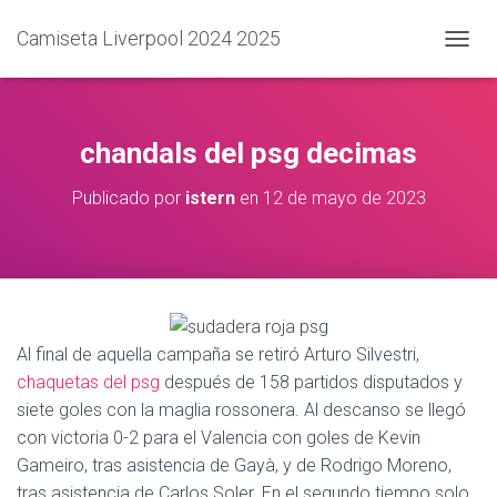
Camiseta Liverpool 2024 2025
C
A
M
B
I
chandals del psg decimas
A
R
Publicado por
istern
en
12 de mayo de 2023
M
O
D
O
D
E
N
A
Al final de aquella campaña se retiró Arturo Silvestri,
V
chaquetas del psg
después de 158 partidos disputados y
E
siete goles con la maglia rossonera. Al descanso se llegó
G
A
con victoria 0-2 para el Valencia con goles de Kevin
C
Gameiro, tras asistencia de Gayà, y de Rodrigo Moreno,
I
tras asistencia de Carlos Soler. En el segundo tiempo solo