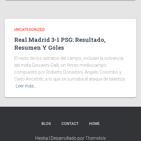
UNCATEGORIZED
Real Madrid 3-1 PSG: Resultado,
Resumen Y Goles
El resto de los estratos del campo, incluían la solvencia
del meta Giovanni Galli, un férreo mediocampo
compuesto por Roberto Donadoni, Angelo Colombo y
Carlo Ancelotti; a lo que se sumaba el ataque de talentos
Leer más…
BLOG
CONTACT
HOME
Hestia | Desarrollado por
ThemeIsle