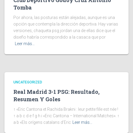
Club Deportivo Godoy Cruz Antonio
Tomba
Por ahora, las posturas están alejadas, aunque es una
opción que contempla la dirección deportiva. Hay varias
versiones, chaqueta psg jordan una de ellas dice que el
diseño habría correspondido a la casaca que por
Leer más…
UNCATEGORIZED
Real Madrid 3-1 PSG: Resultado,
Resumen Y Goles
↑ «Eric Cantona et Rachida Brakni : leur petite fille est née !
↑ a b c d e f g h i «Eric Cantona – International Matches». ↑
a b «Els orígens catalans d’Eric
Leer más…