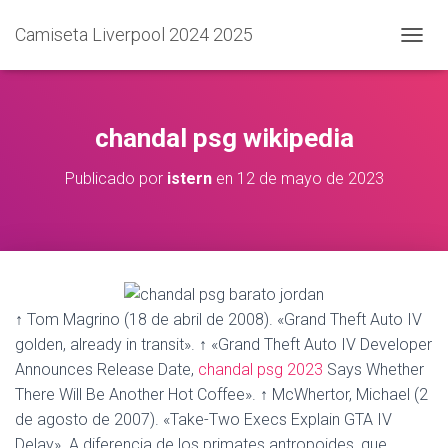
Camiseta Liverpool 2024 2025
C
A
M
B
I
chandal psg wikipedia
A
R
Publicado por
istern
en
12 de mayo de 2023
M
O
D
O
D
E
N
A
↑ Tom Magrino (18 de abril de 2008). «Grand Theft Auto IV
V
golden, already in transit». ↑ «Grand Theft Auto IV Developer
E
Announces Release Date,
chandal psg 2023
Says Whether
G
A
There Will Be Another Hot Coffee». ↑ McWhertor, Michael (2
C
de agosto de 2007). «Take-Two Execs Explain GTA IV
I
Delay». A diferencia de los primates antropoides, que