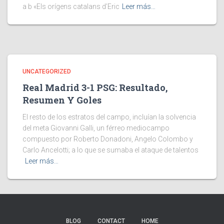
a b «Els orígens catalans d’Eric
Leer más…
UNCATEGORIZED
Real Madrid 3-1 PSG: Resultado,
Resumen Y Goles
El resto de los estratos del campo, incluían la solvencia
del meta Giovanni Galli, un férreo mediocampo
compuesto por Roberto Donadoni, Angelo Colombo y
Carlo Ancelotti; a lo que se sumaba el ataque de talentos
Leer más…
BLOG
CONTACT
HOME