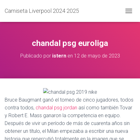
Camiseta Liverpool 2024 2025
C
A
M
B
I
chandal psg euroliga
A
R
Publicado por
istern
en
12 de mayo de 2023
M
O
D
O
D
E
N
A
Bruce Baugmant ganó el torneo de cinco jugadores, todos
V
contra todos,
chandal psg jordan
así como también Tovar
E
y Robert E. Mass ganaron la competencia en equipo.
G
A
Después de vivir un período de más de cuarenta años sin
C
obtener un título, el Milan empezaba a escribir una nueva
I
historia que repercutió totalmente en la imagen que se