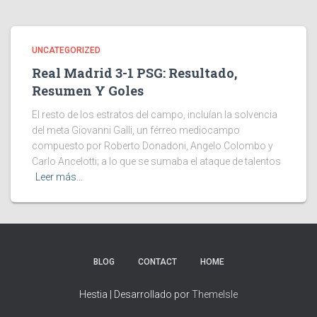
UNCATEGORIZED
Real Madrid 3-1 PSG: Resultado,
Resumen Y Goles
El resto de los estratos del campo, incluían la solvencia
del meta Giovanni Galli, un férreo mediocampo
compuesto por Roberto Donadoni, Angelo Colombo y
Carlo Ancelotti; a lo que se sumaba el ataque de talentos
Leer más…
BLOG
CONTACT
HOME
Hestia | Desarrollado por
ThemeIsle