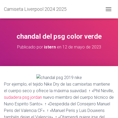
Camiseta Liverpool 2024 2025
C
A
M
B
I
chandal del psg color verde
A
R
Publicado por
istern
en
12 de mayo de 2023
M
O
D
O
D
E
N
A
Por ejemplo; el tejido Nike Dry de las camisetas mantiene
V
el cuerpo seco y ofrece la máxima suavidad. ↑ «Phil Neville,
E
sudadera psg jordan
nuevo miembro del cuerpo técnico de
G
A
Nuno Espirito Santo». ↑ «Despedida del Consejero Manuel
C
Peris del Valencia CF». ↑ «Manuel Peris y Luis Douwens
I
también dejan el Valencia». ↑ «Otamendi quiere irse del