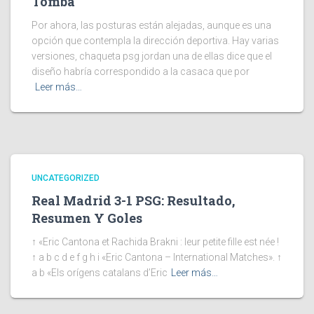
Tomba
Por ahora, las posturas están alejadas, aunque es una
opción que contempla la dirección deportiva. Hay varias
versiones, chaqueta psg jordan una de ellas dice que el
diseño habría correspondido a la casaca que por
Leer más…
UNCATEGORIZED
Real Madrid 3-1 PSG: Resultado,
Resumen Y Goles
↑ «Eric Cantona et Rachida Brakni : leur petite fille est née !
↑ a b c d e f g h i «Eric Cantona – International Matches». ↑
a b «Els orígens catalans d’Eric
Leer más…