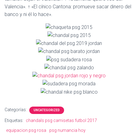
Ó
Valencia». ↑ «El cínico Cantona: promueve sacar dinero del
N
banco y ni él lo hace».
Categorías:
UNCATEGORIZED
Etiquetas:
chandals psg camisetas futbol 2017
equipacion psg rosa
psg numancia hoy