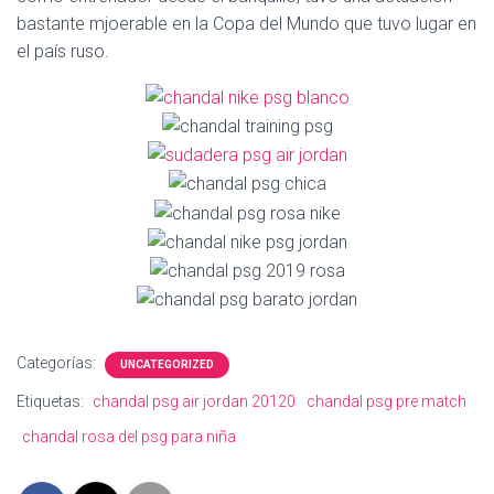
Ó
bastante mjoerable en la Copa del Mundo que tuvo lugar en
N
el país ruso.
Categorías:
UNCATEGORIZED
Etiquetas:
chandal psg air jordan 20120
chandal psg pre match
chandal rosa del psg para niña