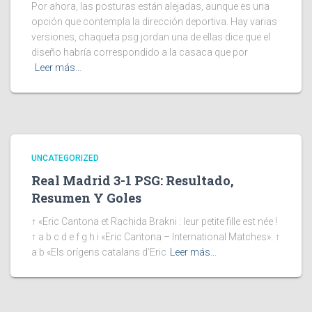
Por ahora, las posturas están alejadas, aunque es una
opción que contempla la dirección deportiva. Hay varias
versiones, chaqueta psg jordan una de ellas dice que el
diseño habría correspondido a la casaca que por
Leer más…
UNCATEGORIZED
Real Madrid 3-1 PSG: Resultado,
Resumen Y Goles
↑ «Eric Cantona et Rachida Brakni : leur petite fille est née !
↑ a b c d e f g h i «Eric Cantona – International Matches». ↑
a b «Els orígens catalans d’Eric
Leer más…