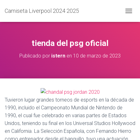
Camiseta Liverpool 2024 2025
C
A
M
B
I
tienda del psg oficial
A
R
Publicado por
istern
en
10 de marzo de 2023
M
O
D
O
D
E
N
A
Tuvieron lugar grandes torneos de esports en la década de
V
1990, incluido el Campeonato Mundial de Nintendo de
E
1990, el cual fue celebrado en varias partes de Estados
G
A
Unidos, teniendo su final en los Universal Studios Hollywood
C
en California. La Selección Española, con Fernando Hierro
I
como entrenador desde el banquillo, tuvo una actuación